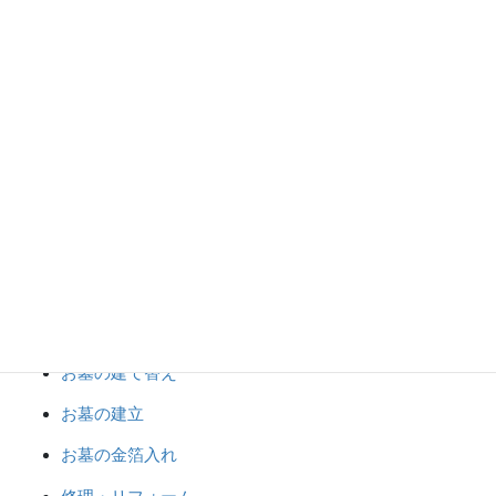
墓じまい工事。ホームページ
からのお問合せ
2023年5月24日
カテゴリー
お墓じまい
お墓のおまとめ
お墓のクリーニング
お墓の建て替え
お墓の建立
お墓の金箔入れ