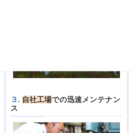
２.
石工の里鷹島より
自社施工
の
徹底した技術
３.
自社工場
での迅速メンテナン
ス